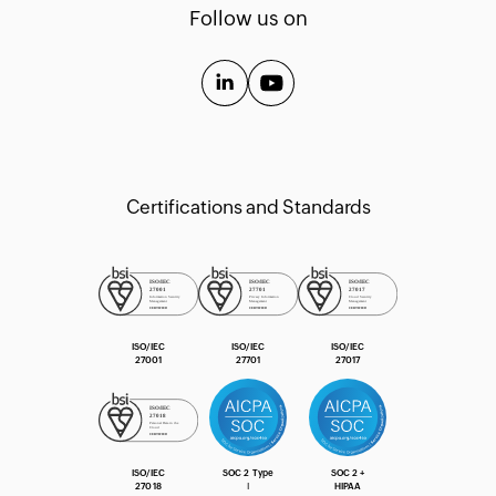
Templates
Follow us on
API Guide
Extension Guide
Certifications and Standards
ISO/IEC
ISO/IEC
ISO/IEC
27001
27701
27017
ISO/IEC
SOC 2 Type
SOC 2 +
27018
Ⅰ
HIPAA