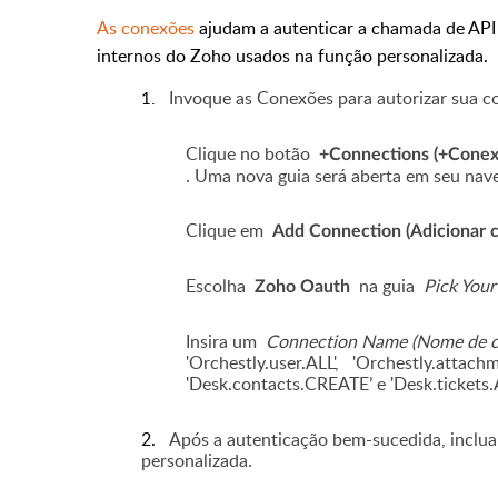
As conexões
ajudam a autenticar a chamada de API
internos do Zoho usados na função personalizada.
Invoque as Conexões para autorizar sua co
1.
Clique no botão
+Connections (+Conex
. Uma nova guia será aberta em seu nav
Clique em
Add Connection (Adicionar 
Escolha
na guia
Pick Your
Zoho Oauth
Insira um
Connection Name (Nome de c
'Orchestly.user.ALL',
'Orchestly.attachm
'Desk.contacts.CREATE’ e 'Desk.tickets.
2.
Após a autenticação bem-sucedida, inclua
personalizada.