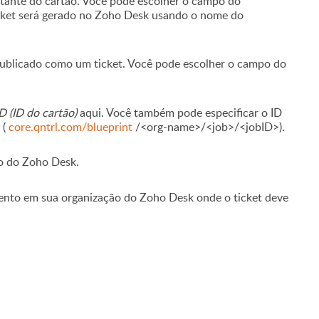
citante do cartão. Você pode escolher o campo do
icket será gerado no Zoho Desk usando o nome do
r publicado como um ticket. Você pode escolher o campo do
D (ID do cartão)
aqui. Você também pode especificar o ID
 (
core.qntrl.com/blueprint
/<org-name>/<job>/<jobID>).
ão do Zoho Desk.
mento em sua organização do Zoho Desk onde o ticket deve