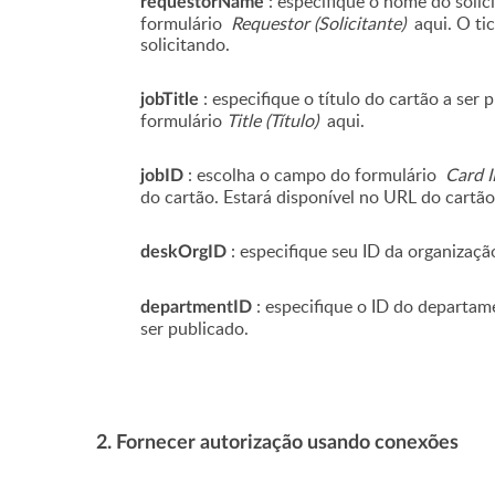
: especifique o nome do soli
requestorName
formulário
Requestor (Solicitante)
aqui. O t
solicitando.
: especifique o título do cartão a se
jobTitle
formulário
Title (Título)
aqui.
: escolha o campo do formulário
Card I
jobID
do cartão. Estará disponível no URL do cartão
: especifique seu ID da organizaç
deskOrgID
: especifique o ID do departa
departmentID
ser publicado.
2. Fornecer autorização usando conexões