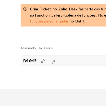
faz parte das fu
Criar_Ticket_no_Zoho_Desk
na Function Gallery (Galeria de funções). No
funções personalizadas
no Qntrl.
Atualizado:
Há 3 anos
Foi útil?