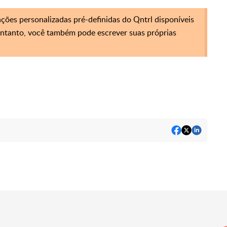
nções personalizadas pré-definidas do Qntrl disponíveis
 entanto, você também pode escrever suas próprias