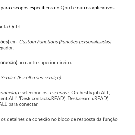
 para escopos específicos do
Qntrl
e outros aplicativos
nta Qntrl.
em
Custom Functions (Funções personalizadas)
ões)
egador.
no canto superior direito.
conexão)
 Service (Escolha seu serviço)
.
onexão)
e selecione os
escopos
: 'Orchestly.job.ALL',
ent.ALL', 'Desk.contacts.READ', 'Desk.search.READ',
ALL' para conectar.
 os detalhes da conexão no bloco de resposta da função