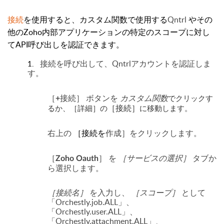
接続
を使用すると、カスタム関数で使用する
Qntrl
やその
他のZoho内部アプリケーションの特定のスコープに対し
てAPI呼び出しを認証できます。
接続を呼び出して、Qntrlアカウントを認証しま
1.
す。
ボタンを
カスタム関数
でクリックす
［+接続］
るか、［詳細］の
に移動します。
［接続］
右上の
をクリックします。
［接続を
作成］
を
［サービスの選択］
タブか
［Zoho Oauth］
ら選択します。
［接続名］
を入力し、
［スコープ］
として
「Orchestly.job.ALL」、
「Orchestly.user.ALL」、
「Orchestly.attachment.ALL」、